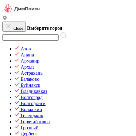
Выберите город
Close
Азов
Анапа
Армавир
Архыз
Астрахань
Балаково
Буйнакск
Владикавказ
Волгоград
Волгодонск
Волжский
Геленджик
Горячий ключ
Грозный
Дербент