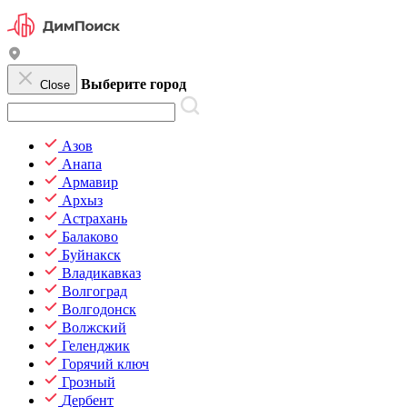
Выберите город
Close
Азов
Анапа
Армавир
Архыз
Астрахань
Балаково
Буйнакск
Владикавказ
Волгоград
Волгодонск
Волжский
Геленджик
Горячий ключ
Грозный
Дербент