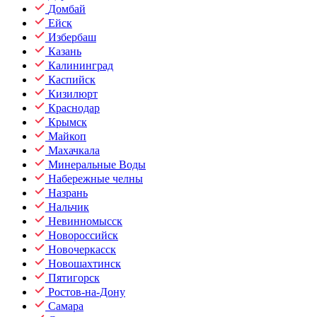
Домбай
Ейск
Избербаш
Казань
Калининград
Каспийск
Кизилюрт
Краснодар
Крымск
Майкоп
Махачкала
Минеральные Воды
Набережные челны
Назрань
Нальчик
Невинномысск
Новороссийск
Новочеркасск
Новошахтинск
Пятигорск
Ростов-на-Дону
Самара