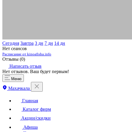
Сегодня
Завтра
3 дн
7 дн
14 дн
Нет сеансов
Расписание от kinoafisha.info
Отзывы (
0
)
Написать отзыв
Нет отзывов. Ваш будет первым!
Меню
Махачкала
Главная
Каталог фирм
Акции/скидки
Афиша