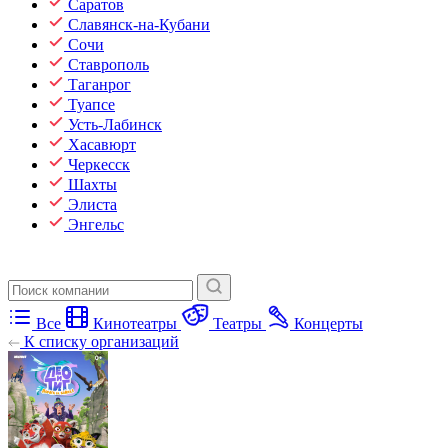
Саратов
Славянск-на-Кубани
Сочи
Ставрополь
Таганрог
Туапсе
Усть-Лабинск
Хасавюрт
Черкесск
Шахты
Элиста
Энгельс
Все
Кинотеатры
Театры
Концерты
К списку организаций