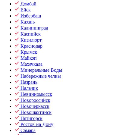
Домбай
Ейск
Избербаш
Казань
Калининград
Каспийск
Кизилюрт
Краснодар
Крымск
Майкоп
Махачкала
Минеральные Воды
Набережные челны
Назрань
Нальчик
Невинномысск
Новороссийск
Новочеркасск
Новошахтинск
Пятигорск
Ростов-на-Дону
Самара