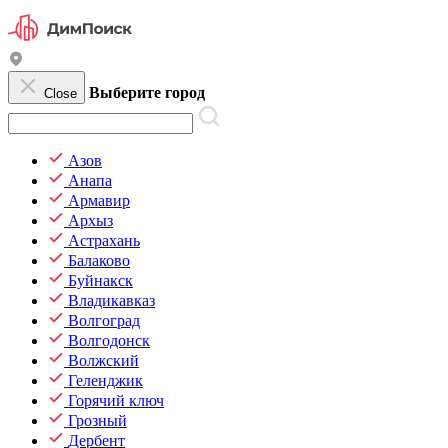
Выберите город
Close
Азов
Анапа
Армавир
Архыз
Астрахань
Балаково
Буйнакск
Владикавказ
Волгоград
Волгодонск
Волжский
Геленджик
Горячий ключ
Грозный
Дербент