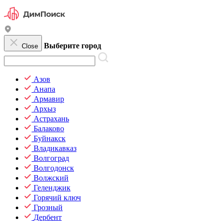
Выберите город
Close
Азов
Анапа
Армавир
Архыз
Астрахань
Балаково
Буйнакск
Владикавказ
Волгоград
Волгодонск
Волжский
Геленджик
Горячий ключ
Грозный
Дербент