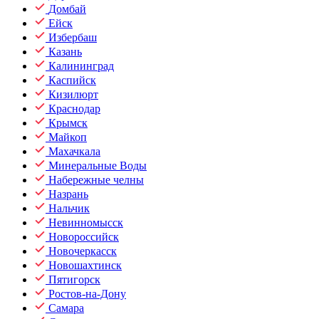
Домбай
Ейск
Избербаш
Казань
Калининград
Каспийск
Кизилюрт
Краснодар
Крымск
Майкоп
Махачкала
Минеральные Воды
Набережные челны
Назрань
Нальчик
Невинномысск
Новороссийск
Новочеркасск
Новошахтинск
Пятигорск
Ростов-на-Дону
Самара