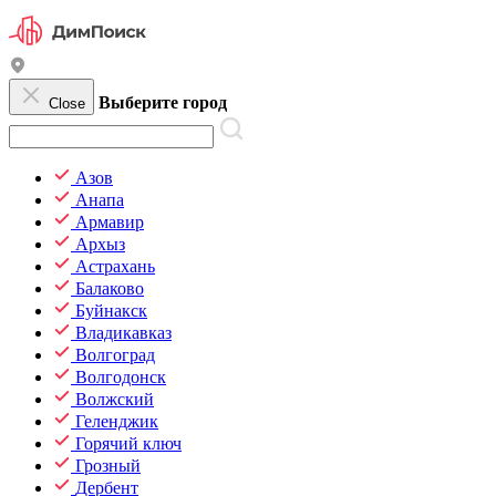
Выберите город
Close
Азов
Анапа
Армавир
Архыз
Астрахань
Балаково
Буйнакск
Владикавказ
Волгоград
Волгодонск
Волжский
Геленджик
Горячий ключ
Грозный
Дербент