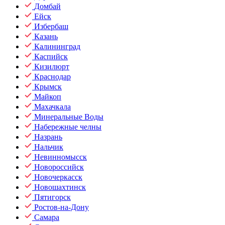
Домбай
Ейск
Избербаш
Казань
Калининград
Каспийск
Кизилюрт
Краснодар
Крымск
Майкоп
Махачкала
Минеральные Воды
Набережные челны
Назрань
Нальчик
Невинномысск
Новороссийск
Новочеркасск
Новошахтинск
Пятигорск
Ростов-на-Дону
Самара